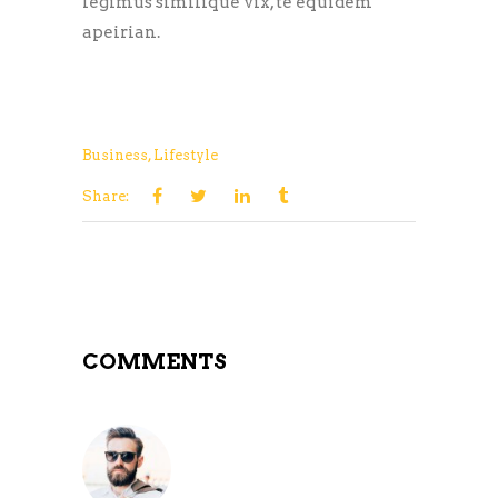
legimus similique vix, te equidem
apeirian.
Business
,
Lifestyle
Share:
COMMENTS