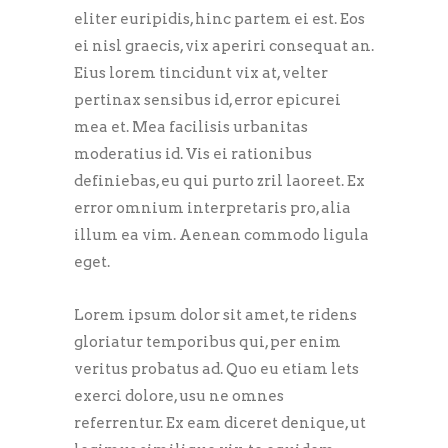
eliter euripidis, hinc partem ei est. Eos
ei nisl graecis, vix aperiri consequat an.
Eius lorem tincidunt vix at, velter
pertinax sensibus id, error epicurei
mea et. Mea facilisis urbanitas
moderatius id. Vis ei rationibus
definiebas, eu qui purto zril laoreet. Ex
error omnium interpretaris pro, alia
illum ea vim. Aenean commodo ligula
eget.
Lorem ipsum dolor sit amet, te ridens
gloriatur temporibus qui, per enim
veritus probatus ad. Quo eu etiam lets
exerci dolore, usu ne omnes
referrentur. Ex eam diceret denique, ut