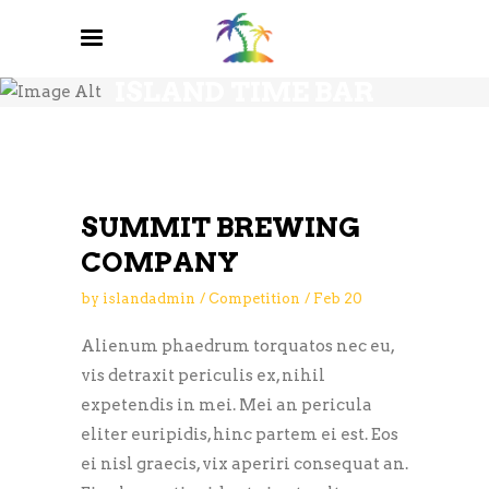
BREWERY BLOG
ISLAND TIME BAR
AND GRILL
SUMMIT BREWING
COMPANY
by
islandadmin
Competition
Feb
20
Alienum phaedrum torquatos nec eu,
vis detraxit periculis ex, nihil
expetendis in mei. Mei an pericula
eliter euripidis, hinc partem ei est. Eos
ei nisl graecis, vix aperiri consequat an.