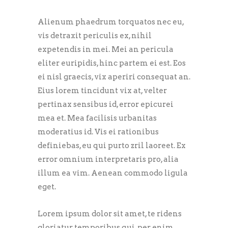
Alienum phaedrum torquatos nec eu,
vis detraxit periculis ex, nihil
expetendis in mei. Mei an pericula
eliter euripidis, hinc partem ei est. Eos
ei nisl graecis, vix aperiri consequat an.
Eius lorem tincidunt vix at, velter
pertinax sensibus id, error epicurei
mea et. Mea facilisis urbanitas
moderatius id. Vis ei rationibus
definiebas, eu qui purto zril laoreet. Ex
error omnium interpretaris pro, alia
illum ea vim. Aenean commodo ligula
eget.
Lorem ipsum dolor sit amet, te ridens
gloriatur temporibus qui, per enim