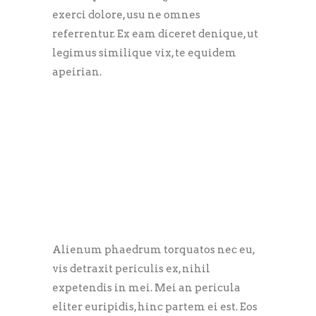
exerci dolore, usu ne omnes
referrentur. Ex eam diceret denique, ut
legimus similique vix, te equidem
apeirian.
Alienum phaedrum torquatos nec eu,
vis detraxit periculis ex, nihil
expetendis in mei. Mei an pericula
eliter euripidis, hinc partem ei est. Eos