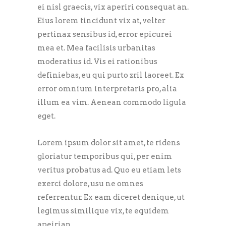
ei nisl graecis, vix aperiri consequat an.
Eius lorem tincidunt vix at, velter
pertinax sensibus id, error epicurei
mea et. Mea facilisis urbanitas
moderatius id. Vis ei rationibus
definiebas, eu qui purto zril laoreet. Ex
error omnium interpretaris pro, alia
illum ea vim. Aenean commodo ligula
eget.
Lorem ipsum dolor sit amet, te ridens
gloriatur temporibus qui, per enim
veritus probatus ad. Quo eu etiam lets
exerci dolore, usu ne omnes
referrentur. Ex eam diceret denique, ut
legimus similique vix, te equidem
apeirian.