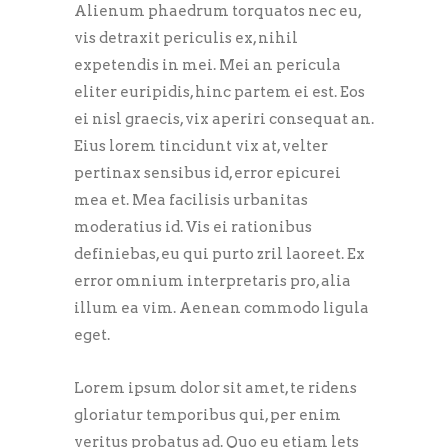
Alienum phaedrum torquatos nec eu,
vis detraxit periculis ex, nihil
expetendis in mei. Mei an pericula
eliter euripidis, hinc partem ei est. Eos
ei nisl graecis, vix aperiri consequat an.
Eius lorem tincidunt vix at, velter
pertinax sensibus id, error epicurei
mea et. Mea facilisis urbanitas
moderatius id. Vis ei rationibus
definiebas, eu qui purto zril laoreet. Ex
error omnium interpretaris pro, alia
illum ea vim. Aenean commodo ligula
eget.
Lorem ipsum dolor sit amet, te ridens
gloriatur temporibus qui, per enim
veritus probatus ad. Quo eu etiam lets