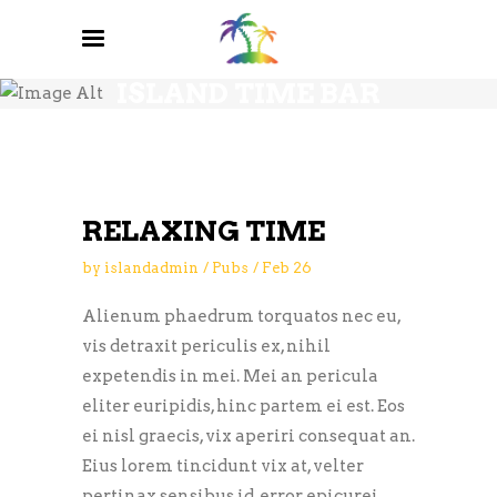
BREWERY BLOG
ISLAND TIME BAR
AND GRILL
RELAXING TIME
by
islandadmin
Pubs
Feb
26
Alienum phaedrum torquatos nec eu,
vis detraxit periculis ex, nihil
expetendis in mei. Mei an pericula
eliter euripidis, hinc partem ei est. Eos
ei nisl graecis, vix aperiri consequat an.
Eius lorem tincidunt vix at, velter
pertinax sensibus id, error epicurei