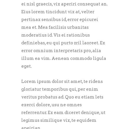
ei nisl graecis, vix aperiri consequat an.
Eius lorem tincidunt vix at, velter
pertinax sensibus id, error epicurei
mea et. Mea facilisis urbanitas
moderatius id. Vis ei rationibus
definiebas, eu qui purto zril laoreet. Ex
error omnium interpretaris pro, alia
illum ea vim. Aenean commodo ligula
eget.
Lorem ipsum dolor sit amet, te ridens
gloriatur temporibus qui, per enim
veritus probatus ad. Quo eu etiam lets
exerci dolore, usu ne omnes
referrentur. Ex eam diceret denique, ut
legimus similique vix, te equidem
apeirian.