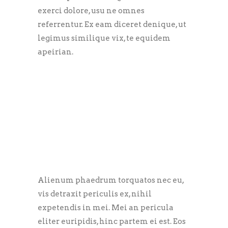
exerci dolore, usu ne omnes
referrentur. Ex eam diceret denique, ut
legimus similique vix, te equidem
apeirian.
Alienum phaedrum torquatos nec eu,
vis detraxit periculis ex, nihil
expetendis in mei. Mei an pericula
eliter euripidis, hinc partem ei est. Eos