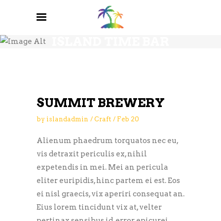
BREWERY BLOG
ISLAND TIME BAR
AND GRILL
SUMMIT BREWERY
by
islandadmin
Craft
Feb
20
Alienum phaedrum torquatos nec eu,
vis detraxit periculis ex, nihil
expetendis in mei. Mei an pericula
eliter euripidis, hinc partem ei est. Eos
ei nisl graecis, vix aperiri consequat an.
Eius lorem tincidunt vix at, velter
pertinax sensibus id, error epicurei