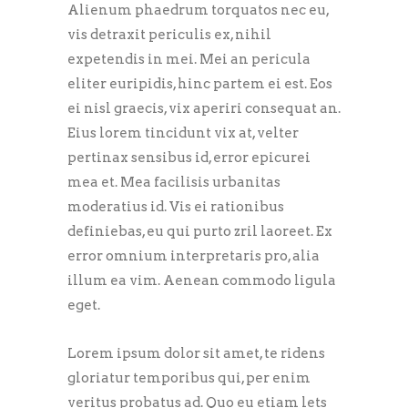
Alienum phaedrum torquatos nec eu,
vis detraxit periculis ex, nihil
expetendis in mei. Mei an pericula
eliter euripidis, hinc partem ei est. Eos
ei nisl graecis, vix aperiri consequat an.
Eius lorem tincidunt vix at, velter
pertinax sensibus id, error epicurei
mea et. Mea facilisis urbanitas
moderatius id. Vis ei rationibus
definiebas, eu qui purto zril laoreet. Ex
error omnium interpretaris pro, alia
illum ea vim. Aenean commodo ligula
eget.
Lorem ipsum dolor sit amet, te ridens
gloriatur temporibus qui, per enim
veritus probatus ad. Quo eu etiam lets