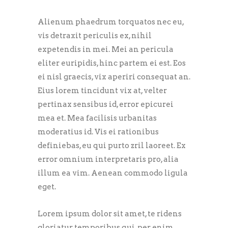
Alienum phaedrum torquatos nec eu,
vis detraxit periculis ex, nihil
expetendis in mei. Mei an pericula
eliter euripidis, hinc partem ei est. Eos
ei nisl graecis, vix aperiri consequat an.
Eius lorem tincidunt vix at, velter
pertinax sensibus id, error epicurei
mea et. Mea facilisis urbanitas
moderatius id. Vis ei rationibus
definiebas, eu qui purto zril laoreet. Ex
error omnium interpretaris pro, alia
illum ea vim. Aenean commodo ligula
eget.
Lorem ipsum dolor sit amet, te ridens
gloriatur temporibus qui, per enim