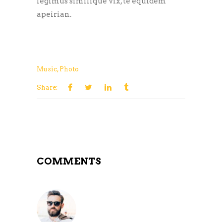
legimus similique vix, te equidem
apeirian.
Music
,
Photo
Share:
COMMENTS