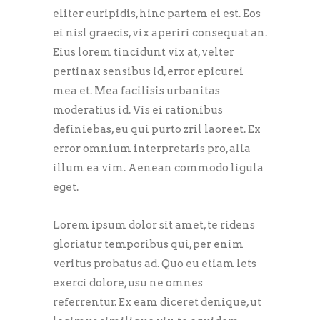
eliter euripidis, hinc partem ei est. Eos
ei nisl graecis, vix aperiri consequat an.
Eius lorem tincidunt vix at, velter
pertinax sensibus id, error epicurei
mea et. Mea facilisis urbanitas
moderatius id. Vis ei rationibus
definiebas, eu qui purto zril laoreet. Ex
error omnium interpretaris pro, alia
illum ea vim. Aenean commodo ligula
eget.
Lorem ipsum dolor sit amet, te ridens
gloriatur temporibus qui, per enim
veritus probatus ad. Quo eu etiam lets
exerci dolore, usu ne omnes
referrentur. Ex eam diceret denique, ut