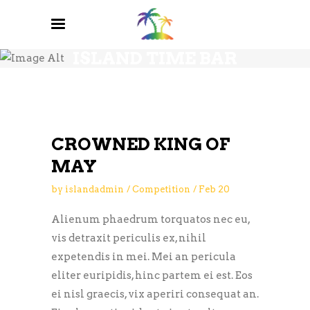
BREWERY BLOG
ISLAND TIME BAR
AND GRILL
CROWNED KING OF
MAY
by
islandadmin
Competition
Feb
20
Alienum phaedrum torquatos nec eu,
vis detraxit periculis ex, nihil
expetendis in mei. Mei an pericula
eliter euripidis, hinc partem ei est. Eos
ei nisl graecis, vix aperiri consequat an.