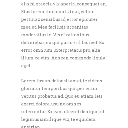
ei nisl graecis, vix aperiri consequat an.
Eius lorem tincidunt vix at, velter
pertinax sensibus id, error epicurei
mea et. Mea facilisis urbanitas
moderatius id. Vis ei rationibus
definiebas, eu qui purto zril laoreet. Ex
error omnium interpretaris pro, alia
illum ea vim. Aenean commodo ligula
eget.
Lorem ipsum dolor sit amet, te ridens
gloriatur temporibus qui, per enim
veritus probatus ad. Quo eu etiam lets
exerci dolore, usu ne omnes
referrentur. Ex eam diceret denique, ut
legimus similique vix, te equidem
apeirian.