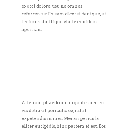
exerci dolore, usu ne omnes
referrentur. Ex eam diceret denique, ut
legimus similique vix, te equidem
apeirian.
Alienum phaedrum torquatos nec eu,
vis detraxit periculis ex, nihil
expetendis in mei. Mei an pericula
eliter euripidis, hinc partem ei est. Eos