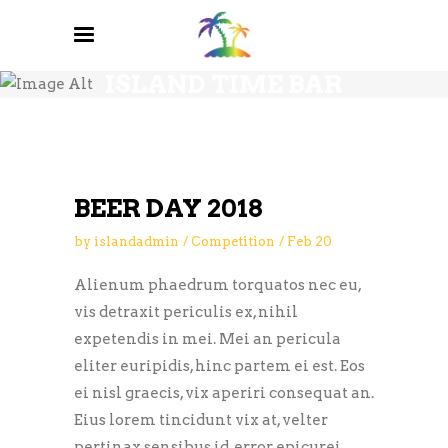
BREWERY BLOG
ISLAND TIME BAR
AND GRILL
BEER DAY 2018
by
islandadmin
Competition
Feb
20
Alienum phaedrum torquatos nec eu,
vis detraxit periculis ex, nihil
expetendis in mei. Mei an pericula
eliter euripidis, hinc partem ei est. Eos
ei nisl graecis, vix aperiri consequat an.
Eius lorem tincidunt vix at, velter
pertinax sensibus id, error epicurei