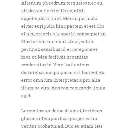
Alienum phaedrum torquatos nec eu,
vis detraxit periculis ex, nihil
expetendis in mei. Mei an pericula
eliter euripidis, hinc partem ei est. Eos
ei nisl graecis, vix aperiri consequat an.
Eius lorem tincidunt vix at, velter
pertinax sensibus id, error epicurei
mea et. Mea facilisis urbanitas
moderatius id. Vis ei rationibus
definiebas, eu qui purto zril laoreet. Ex
error omnium interpretaris pro, alia
illum ea vim. Aenean commodo ligula
eget.
Lorem ipsum dolor sit amet, te ridens
gloriatur temporibus qui, per enim
veritus probatus ad. Quo eu etiam lets