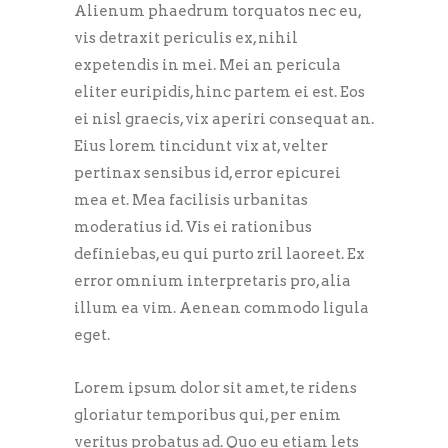
Alienum phaedrum torquatos nec eu,
vis detraxit periculis ex, nihil
expetendis in mei. Mei an pericula
eliter euripidis, hinc partem ei est. Eos
ei nisl graecis, vix aperiri consequat an.
Eius lorem tincidunt vix at, velter
pertinax sensibus id, error epicurei
mea et. Mea facilisis urbanitas
moderatius id. Vis ei rationibus
definiebas, eu qui purto zril laoreet. Ex
error omnium interpretaris pro, alia
illum ea vim. Aenean commodo ligula
eget.
Lorem ipsum dolor sit amet, te ridens
gloriatur temporibus qui, per enim
veritus probatus ad. Quo eu etiam lets