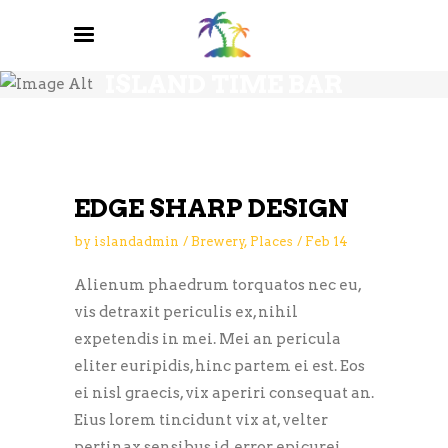
BREWERY BLOG
ISLAND TIME BAR
AND GRILL
EDGE SHARP DESIGN
by
islandadmin
Brewery
,
Places
Feb
14
Alienum phaedrum torquatos nec eu,
vis detraxit periculis ex, nihil
expetendis in mei. Mei an pericula
eliter euripidis, hinc partem ei est. Eos
ei nisl graecis, vix aperiri consequat an.
Eius lorem tincidunt vix at, velter
pertinax sensibus id, error epicurei