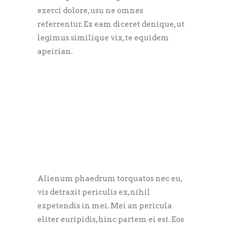
exerci dolore, usu ne omnes
referrentur. Ex eam diceret denique, ut
legimus similique vix, te equidem
apeirian.
Alienum phaedrum torquatos nec eu,
vis detraxit periculis ex, nihil
expetendis in mei. Mei an pericula
eliter euripidis, hinc partem ei est. Eos