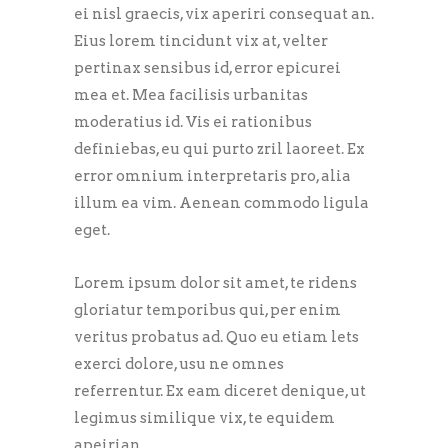
ei nisl graecis, vix aperiri consequat an.
Eius lorem tincidunt vix at, velter
pertinax sensibus id, error epicurei
mea et. Mea facilisis urbanitas
moderatius id. Vis ei rationibus
definiebas, eu qui purto zril laoreet. Ex
error omnium interpretaris pro, alia
illum ea vim. Aenean commodo ligula
eget.
Lorem ipsum dolor sit amet, te ridens
gloriatur temporibus qui, per enim
veritus probatus ad. Quo eu etiam lets
exerci dolore, usu ne omnes
referrentur. Ex eam diceret denique, ut
legimus similique vix, te equidem
apeirian.