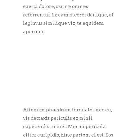
exerci dolore, usu ne omnes
referrentur. Ex eam diceret denique, ut
legimus similique vix, te equidem
apeirian.
Alienum phaedrum torquatos nec eu,
vis detraxit periculis ex, nihil
expetendis in mei. Mei an pericula
eliter euripidis, hinc partem ei est. Eos