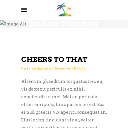
BREWERY BLOG
ISLAND TIME BAR
AND GRILL
CHEERS TO THAT
by
islandadmin
Brewery
Feb
14
Alienum phaedrum torquatos nec eu,
vis detraxit periculis ex, nihil
expetendis in mei. Mei an pericula
eliter euripidis, hinc partem ei est. Eos
ei nisl graecis, vix aperiri consequat an.
Eius lorem tincidunt vix at, velter
pertinax sensibus id, error epicurei