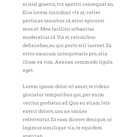
ei nisl graecis, vix aperiri consequat an.
Eius lorem tincidunt vix at, velter
pertinax sensibus id, error epicurei
mea et. Mea facilisis urbanitas
moderatius id. Vis ei rationibus
definiebas, eu qui purto zril laoreet. Ex
error omnium interpretaris pro, alia
illum ea vim. Aenean commodo ligula
eget.
Lorem ipsum dolor sit amet, te ridens
gloriatur temporibus qui, per enim
veritus probatus ad. Quo eu etiam lets
exerci dolore, usu ne omnes
referrentur. Ex eam diceret denique, ut
legimus similique vix, te equidem
apeirian.