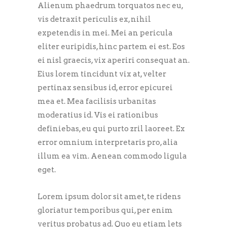
Alienum phaedrum torquatos nec eu,
vis detraxit periculis ex, nihil
expetendis in mei. Mei an pericula
eliter euripidis, hinc partem ei est. Eos
ei nisl graecis, vix aperiri consequat an.
Eius lorem tincidunt vix at, velter
pertinax sensibus id, error epicurei
mea et. Mea facilisis urbanitas
moderatius id. Vis ei rationibus
definiebas, eu qui purto zril laoreet. Ex
error omnium interpretaris pro, alia
illum ea vim. Aenean commodo ligula
eget.
Lorem ipsum dolor sit amet, te ridens
gloriatur temporibus qui, per enim
veritus probatus ad. Quo eu etiam lets