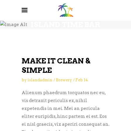
BREWERY BLOG
ISLAND TIME BAR
AND GRILL
MAKE IT CLEAN &
SIMPLE
by
islandadmin
Brewery
Feb
14
Alienum phaedrum torquatos nec eu,
vis detraxit periculis ex, nihil
expetendis in mei. Mei an pericula
eliter euripidis, hinc partem ei est. Eos
ei nisl graecis, vix aperiri consequat an.