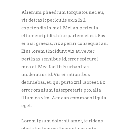
Alienum phaedrum torquatos nec eu,
vis detraxit periculis ex, nihil
expetendis in mei. Mei an pericula
eliter euripidis, hinc partem ei est. Eos
ei nisl graecis, vix aperiri consequat an.
Eius lorem tincidunt vix at, velter
pertinax sensibus id, error epicurei
mea et. Mea facilisis urbanitas
moderatius id. Vis ei rationibus
definiebas, eu qui purto zril laoreet. Ex
error omnium interpretaris pro, alia
illum ea vim. Aenean commodo ligula
eget.
Lorem ipsum dolor sit amet, te ridens
gloriatur temporibus qui, per enim