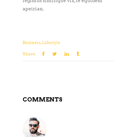
legimus similique vix, te equidem
apeirian.
Business
,
Lifestyle
Share:
COMMENTS