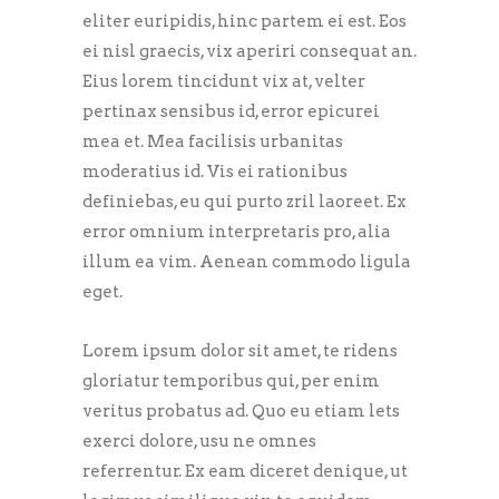
eliter euripidis, hinc partem ei est. Eos
ei nisl graecis, vix aperiri consequat an.
Eius lorem tincidunt vix at, velter
pertinax sensibus id, error epicurei
mea et. Mea facilisis urbanitas
moderatius id. Vis ei rationibus
definiebas, eu qui purto zril laoreet. Ex
error omnium interpretaris pro, alia
illum ea vim. Aenean commodo ligula
eget.
Lorem ipsum dolor sit amet, te ridens
gloriatur temporibus qui, per enim
veritus probatus ad. Quo eu etiam lets
exerci dolore, usu ne omnes
referrentur. Ex eam diceret denique, ut